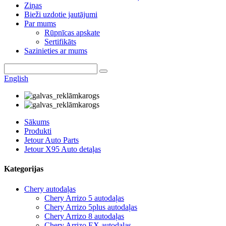
Ziņas
Bieži uzdotie jautājumi
Par mums
Rūpnīcas apskate
Sertifikāts
Sazinieties ar mums
English
Sākums
Produkti
Jetour Auto Parts
Jetour X95 Auto detaļas
Kategorijas
Chery autodaļas
Chery Arrizo 5 autodaļas
Chery Arrizo 5plus autodaļas
Chery Arrizo 8 autodaļas
Chery Arrizo EX autodaļas