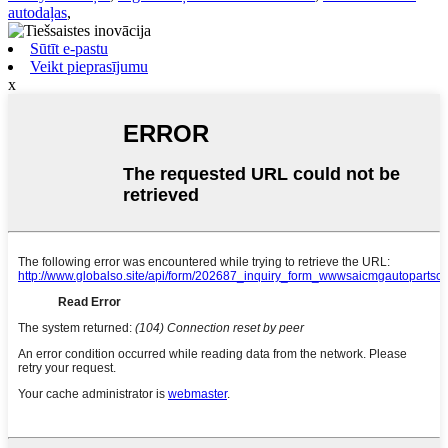
autodaļas
,
Sūtīt e-pastu
Veikt pieprasījumu
x