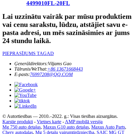
4499010FL-20FL
Lai uzzinātu vairāk par mūsu produktiem
vai cenu sarakstu, lūdzu, atstājiet savu e-
pasta adresi, un mēs sazināsimies ar jums
24 stundu laikā.
PIEPRASĪJUMS TAGAD
Ģenerāldirektors:
Viljams Gao
Tālrunis/WeThat:
+86 13671668443
E-pasts:
76997208@QQ.COM
© Autortiesības — 2010.–2022. g.: Visas tiesības aizsargātas.
Karstie produkti
-
Vietnes karte
-
AMP mobilā versija
Mg 750 auto detaļas
,
Maxus G10 auto detaļas
,
Maxus Auto Parts
,
Chery autodaļas
,
Mg 5 detaļu vairumtirdzniecība
,
SAIC MG GT