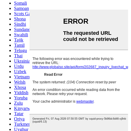
Somali
Samoan
Scots Gaelic
Shona
Sindhi
Sundanese
Swahili
Tajik
Tamil
Telugu
Thai
Ukrainian
Urdu
Uzbek
Vietnamese
Welsh
Xhosa
Yiddish
Yoruba
Zulu
Kinyarwanda
Tatar
Oriya
Turkmen
Uyghur