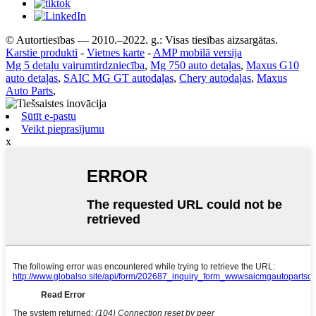
© Autortiesības — 2010.–2022. g.: Visas tiesības aizsargātas.
Karstie produkti
-
Vietnes karte
-
AMP mobilā versija
Mg 5 detaļu vairumtirdzniecība
,
Mg 750 auto detaļas
,
Maxus G10
auto detaļas
,
SAIC MG GT autodaļas
,
Chery autodaļas
,
Maxus
Auto Parts
,
Sūtīt e-pastu
Veikt pieprasījumu
x