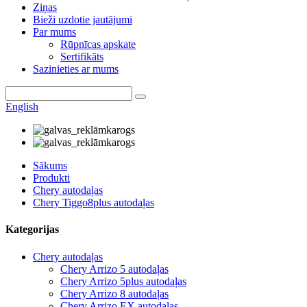
Ziņas
Bieži uzdotie jautājumi
Par mums
Rūpnīcas apskate
Sertifikāts
Sazinieties ar mums
English
Sākums
Produkti
Chery autodaļas
Chery Tiggo8plus autodaļas
Kategorijas
Chery autodaļas
Chery Arrizo 5 autodaļas
Chery Arrizo 5plus autodaļas
Chery Arrizo 8 autodaļas
Chery Arrizo EX autodaļas