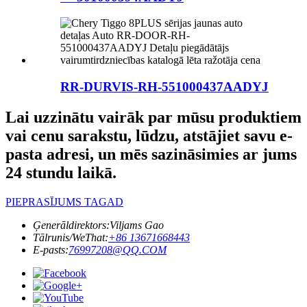
RR-DURVIS-RH-551000437AADYJ
Lai uzzinātu vairāk par mūsu produktiem
vai cenu sarakstu, lūdzu, atstājiet savu e-
pasta adresi, un mēs sazināsimies ar jums
24 stundu laikā.
PIEPRASĪJUMS TAGAD
Ģenerāldirektors:
Viljams Gao
Tālrunis/WeThat:
+86 13671668443
E-pasts:
76997208@QQ.COM