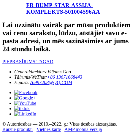
FR-BUMP-STAR-ASSIJA-
KOMPLEKTS-501004596AA
Lai uzzinātu vairāk par mūsu produktiem
vai cenu sarakstu, lūdzu, atstājiet savu e-
pasta adresi, un mēs sazināsimies ar jums
24 stundu laikā.
PIEPRASĪJUMS TAGAD
Ģenerāldirektors:
Viljams Gao
Tālrunis/WeThat:
+86 13671668443
E-pasts:
76997208@QQ.COM
© Autortiesības — 2010.–2022. g.: Visas tiesības aizsargātas.
Karstie produkti
-
Vietnes karte
-
AMP mobilā versija