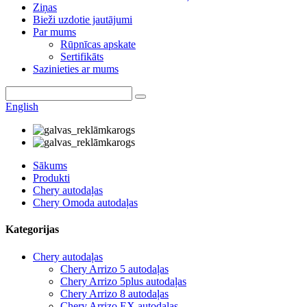
Ziņas
Bieži uzdotie jautājumi
Par mums
Rūpnīcas apskate
Sertifikāts
Sazinieties ar mums
English
Sākums
Produkti
Chery autodaļas
Chery Omoda autodaļas
Kategorijas
Chery autodaļas
Chery Arrizo 5 autodaļas
Chery Arrizo 5plus autodaļas
Chery Arrizo 8 autodaļas
Chery Arrizo EX autodaļas