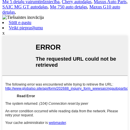
Mg 5 detaļu vairumtirdzniecība
,
Chery autodaļas
,
Maxus Auto Parts
,
SAIC MG GT autodaļas
,
Mg 750 auto detaļas
,
Maxus G10 auto
detaļas
,
Sūtīt e-pastu
Veikt pieprasījumu
x