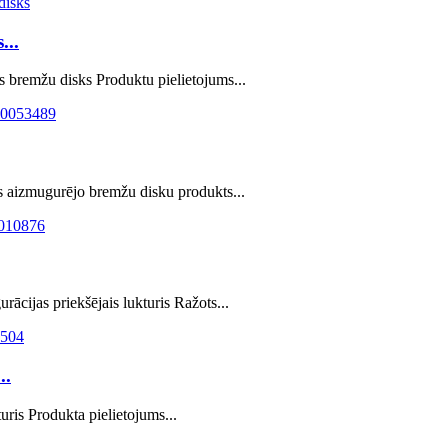
..
bremžu disks Produktu pielietojums...
 aizmugurējo bremžu disku produkts...
cijas priekšējais lukturis Ražots...
..
ris Produkta pielietojums...