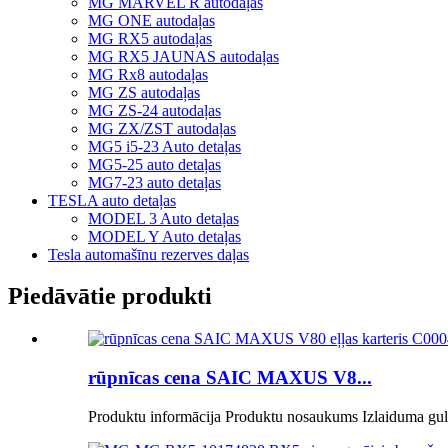
MG MARVEL R autodaļas
MG ONE autodaļas
MG RX5 autodaļas
MG RX5 JAUNAS autodaļas
MG Rx8 autodaļas
MG ZS autodaļas
MG ZS-24 autodaļas
MG ZX/ZST autodaļas
MG5 i5-23 Auto detaļas
MG5-25 auto detaļas
MG7-23 auto detaļas
TESLA auto detaļas
MODEL 3 Auto detaļas
MODEL Y Auto detaļas
Tesla automašīnu rezerves daļas
Piedāvātie produkti
rūpnīcas cena SAIC MAXUS V8...
Produktu informācija Produktu nosaukums Izlaiduma gultn