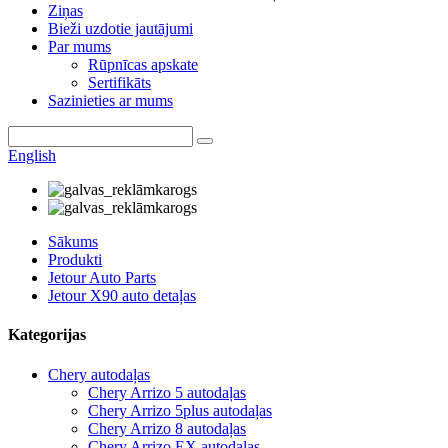
Ziņas
Bieži uzdotie jautājumi
Par mums
Rūpnīcas apskate
Sertifikāts
Sazinieties ar mums
English
Sākums
Produkti
Jetour Auto Parts
Jetour X90 auto detaļas
Kategorijas
Chery autodaļas
Chery Arrizo 5 autodaļas
Chery Arrizo 5plus autodaļas
Chery Arrizo 8 autodaļas
Chery Arrizo EX autodaļas