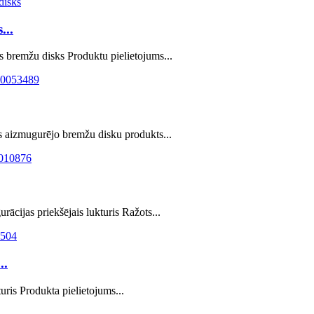
..
bremžu disks Produktu pielietojums...
 aizmugurējo bremžu disku produkts...
cijas priekšējais lukturis Ražots...
..
ris Produkta pielietojums...