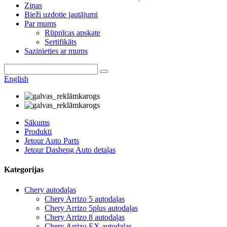
Ziņas
Bieži uzdotie jautājumi
Par mums
Rūpnīcas apskate
Sertifikāts
Sazinieties ar mums
English
Sākums
Produkti
Jetour Auto Parts
Jetour Dasheng Auto detaļas
Kategorijas
Chery autodaļas
Chery Arrizo 5 autodaļas
Chery Arrizo 5plus autodaļas
Chery Arrizo 8 autodaļas
Chery Arrizo EX autodaļas