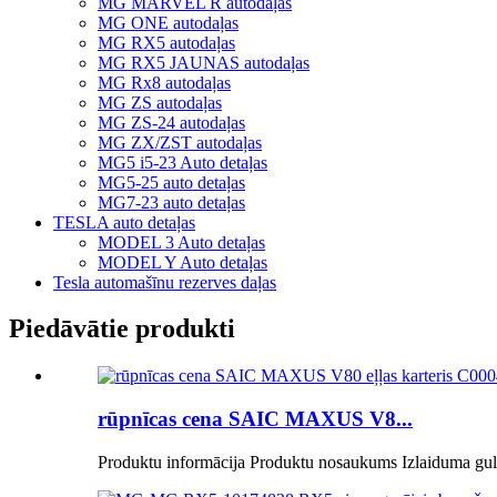
MG MARVEL R autodaļas
MG ONE autodaļas
MG RX5 autodaļas
MG RX5 JAUNAS autodaļas
MG Rx8 autodaļas
MG ZS autodaļas
MG ZS-24 autodaļas
MG ZX/ZST autodaļas
MG5 i5-23 Auto detaļas
MG5-25 auto detaļas
MG7-23 auto detaļas
TESLA auto detaļas
MODEL 3 Auto detaļas
MODEL Y Auto detaļas
Tesla automašīnu rezerves daļas
Piedāvātie produkti
rūpnīcas cena SAIC MAXUS V8...
Produktu informācija Produktu nosaukums Izlaiduma gultn