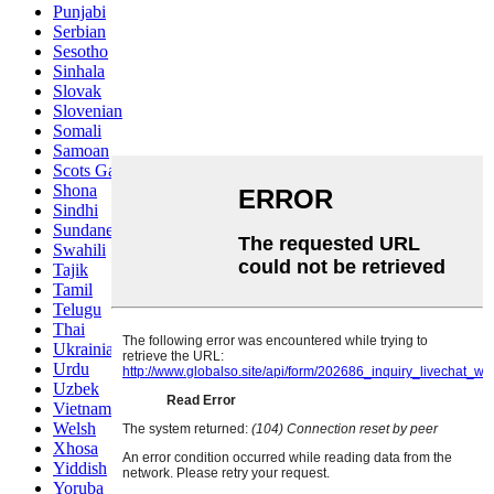
Punjabi
Serbian
Sesotho
Sinhala
Slovak
Slovenian
Somali
Samoan
Scots Gaelic
Shona
Sindhi
Sundanese
Swahili
Tajik
Tamil
Telugu
Thai
Ukrainian
Urdu
Uzbek
Vietnamese
Welsh
Xhosa
Yiddish
Yoruba