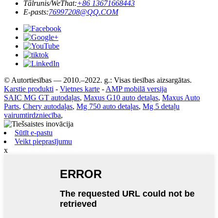
Tālrunis/WeThat:
+86 13671668443
E-pasts:
76997208@QQ.COM
© Autortiesības — 2010.–2022. g.: Visas tiesības aizsargātas.
Karstie produkti
-
Vietnes karte
-
AMP mobilā versija
SAIC MG GT autodaļas
,
Maxus G10 auto detaļas
,
Maxus Auto
Parts
,
Chery autodaļas
,
Mg 750 auto detaļas
,
Mg 5 detaļu
vairumtirdzniecība
,
Sūtīt e-pastu
Veikt pieprasījumu
x