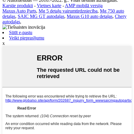
© Autortiesības — 2010.–2022. g.: Visas tiesības aizsargātas.
Karstie produkti
-
Vietnes karte
-
AMP mobilā versija
Maxus Auto Parts
,
Mg 5 detaļu vairumtirdzniecība
,
Mg 750 auto
detaļas
,
SAIC MG GT autodaļas
,
Maxus G10 auto detaļas
,
Chery
autodaļas
,
Sūtīt e-pastu
Veikt pieprasījumu
x