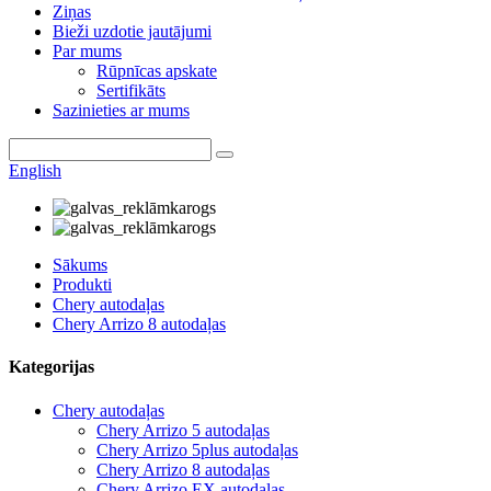
Ziņas
Bieži uzdotie jautājumi
Par mums
Rūpnīcas apskate
Sertifikāts
Sazinieties ar mums
English
Sākums
Produkti
Chery autodaļas
Chery Arrizo 8 autodaļas
Kategorijas
Chery autodaļas
Chery Arrizo 5 autodaļas
Chery Arrizo 5plus autodaļas
Chery Arrizo 8 autodaļas
Chery Arrizo EX autodaļas