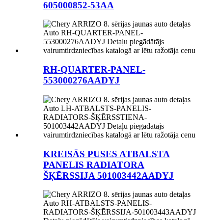
605000852-53AA
RH-QUARTER-PANEL-
553000276AADYJ
KREISĀS PUSES ATBALSTA
PANELIS RADIATORA
ŠĶĒRSSIJA 501003442AADYJ