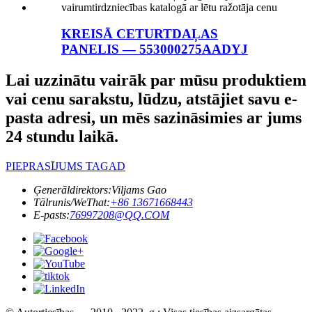
KREISĀ CETURTDAĻAS
PANELIS — 553000275AADYJ
Lai uzzinātu vairāk par mūsu produktiem
vai cenu sarakstu, lūdzu, atstājiet savu e-
pasta adresi, un mēs sazināsimies ar jums
24 stundu laikā.
PIEPRASĪJUMS TAGAD
Ģenerāldirektors:
Viljams Gao
Tālrunis/WeThat:
+86 13671668443
E-pasts:
76997208@QQ.COM